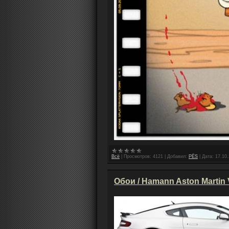
Всё
|
Просмотров:
4121
|
Добавил:
PЁS
|
Дата:
17.10
Обои / Hamann Aston Martin 