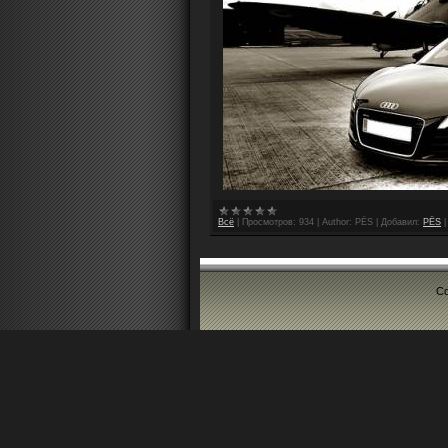
Всё
|
Просмотров:
934
|
Author:
PЁS
|
Добавил:
PЁS
Co