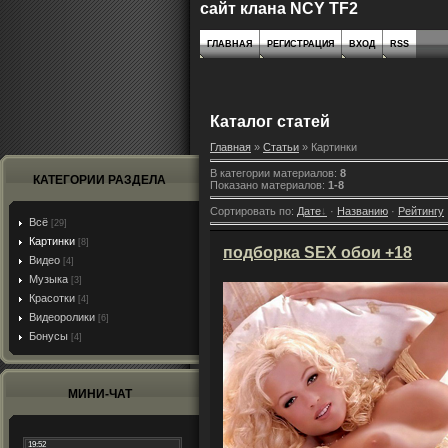
сайт клана NCY TF2
ГЛАВНАЯ
РЕГИСТРАЦИЯ
ВХОД
RSS
Каталог статей
Главная
»
Статьи
» Картинки
В категории материалов
:
8
КАТЕГОРИИ РАЗДЕЛА
Показано материалов
:
1-8
Сортировать по
:
Дате
·
Названию
·
Рейтингу
Всё
[29]
Картинки
[8]
подборка SEX обои +18
Видео
[4]
Музыка
[3]
Красотки
[4]
Видеоролики
[6]
Бонусы
[4]
МИНИ-ЧАТ