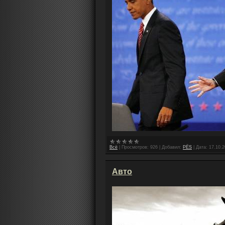
Всё
|
Просмотров:
926
|
Добавил:
PЁS
|
Дата:
17.10.
Авто