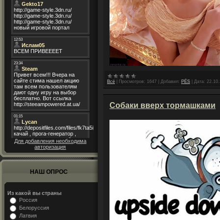
Всё
|
Просмотров:
1647
|
Добавил:
PЁS
|
Дата:
22.10
Собаки вверх тормашками
Для добавления необходима
авторизация
НАШ ОПРОС
Из какой вы страны
Россия
Белоруссия
Латвия