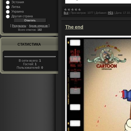
Эстония
Литва
Украина
Всё
|
Просмотров:
1077
|
Добавил:
PЁS
|
Дата:
17.10
Другая страна
[
·
]
Результаты
Архив опросов
The end
Всего ответов:
182
СТАТИСТИКА
В сети всего:
1
Гостей:
1
Пользователей:
0