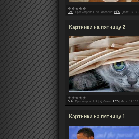
Всё
|
Просмотров:
1120
|
Добавил:
PЁS
|
Дата:
17.10.
Картинки на пятницу 2
Всё
|
Просмотров:
917
|
Добавил:
PЁS
|
Дата:
17.10.
Картинки на пятницу 1