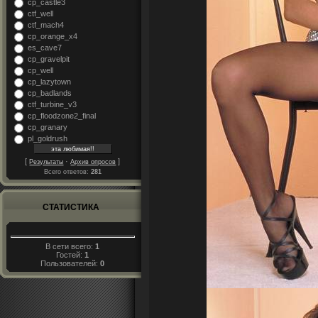
cp_castle3
ctf_well
ctf_mach4
cp_orange_x4
es_cave7
cp_gravelpit
cp_well
cp_lazytown
cp_badlands
ctf_turbine_v3
cp_floodzone2_final
cp_granary
pl_goldrush
[
·
]
Результаты
Архив опросов
Всего ответов:
281
СТАТИСТИКА
В сети всего:
1
Гостей:
1
Пользователей:
0