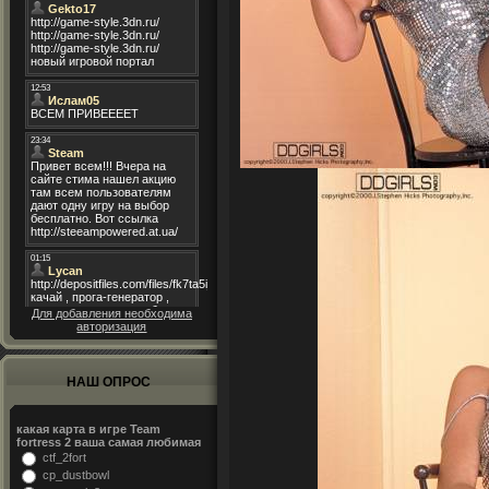
Для добавления необходима
авторизация
НАШ ОПРОС
какая карта в игре Team
fortress 2 ваша самая любимая
ctf_2fort
cp_dustbowl