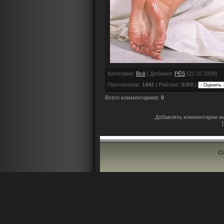
Категория
:
Всё
|
Добавил
:
PЁS
(22.10.2008)
Просмотров
:
1442
|
Рейтинг
:
0.0
/
0
|
Всего комментариев
:
0
Добавлять комментарии мо
Co