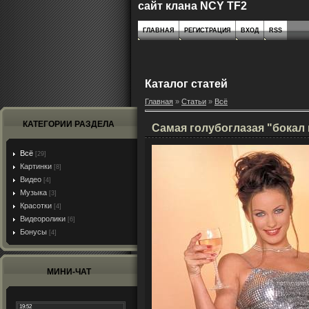
сайт клана NCY TF2
ГЛАВНАЯ
РЕГИСТРАЦИЯ
ВХОД
RSS
Каталог статей
Главная
»
Статьи
»
Всё
КАТЕГОРИИ РАЗДЕЛА
Самая голубоглазая "бокал 
Всё
[29]
Картинки
[8]
Видео
[4]
Музыка
[3]
Красотки
[4]
Видеоролики
[6]
Бонусы
[4]
МИНИ-ЧАТ